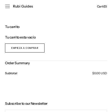
IR
DIRECTAMENTE
Rubi Guides
Carrito
Cart
(0)
AL CONTENIDO
0
artículos
Tu carrito
Tu carrito esta vacío
EMPIEZA A COMPRAR
Order Summary
Subtotal
$0.00 USD
Subscribe to our Newsletter
Tu